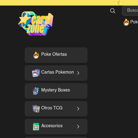
Ir al contenido
Anterior
CardZone
Pok
Poke Ofertas
Cartas Pokemon
Mystery Boxes
Otros TCG
Accesorios