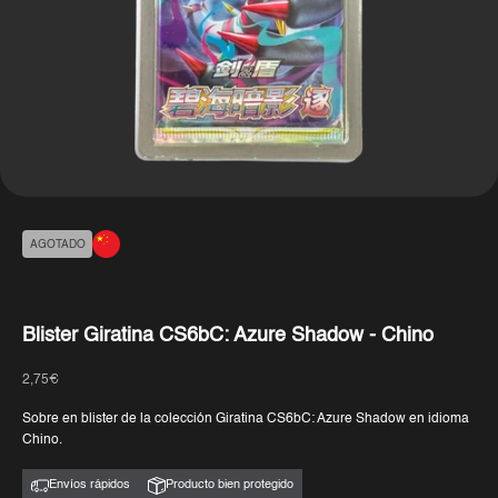
AGOTADO
Blister Giratina CS6bC: Azure Shadow - Chino
Precio de oferta
2,75€
Sobre en blister de la colección Giratina CS6bC: Azure Shadow en idioma
Chino.
Envíos rápidos
Producto bien protegido