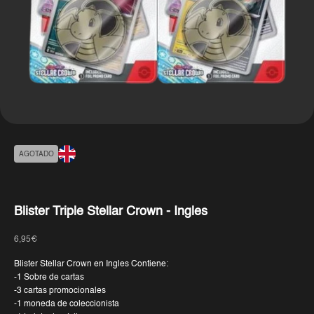
AGOTADO
Blister Triple Stellar Crown - Ingles
Precio de oferta
6,95€
Blister Stellar Crown en Ingles Contiene:
-1 Sobre de cartas
-3 cartas promocionales
-1 moneda de coleccionista