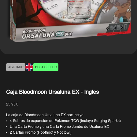
AGOTADO
BEST SELLER
Caja Bloodmoon Ursaluna EX - Ingles
Precio de oferta
25,95€
La caja de Bloodmoon Ursaluna EX box inclye:
4 Sobres de expansión de Pokémon TCG (incluye Surging Sparks)
Una Carta Promo y una Carta Promo Jumbo de Usaluna EX
2 Cartas Promo (Hoothoot y Noctowl)