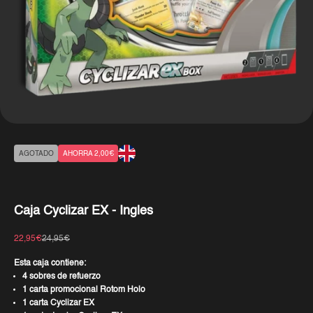
AGOTADO
AHORRA 2,00€
Caja Cyclizar EX - Ingles
Precio de oferta
Precio normal
22,95€
24,95€
Esta caja contiene:
4 sobres de refuerzo
1 carta promocional Rotom Holo
1 carta Cyclizar EX