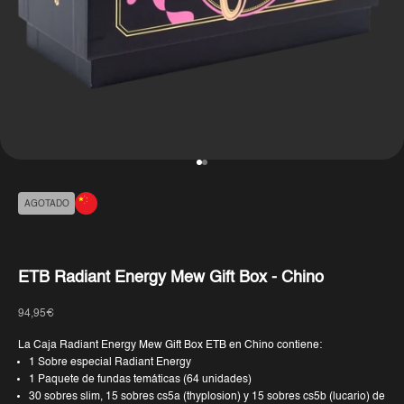
Ir al artículo 1
Ir al artículo 2
AGOTADO
ETB Radiant Energy Mew Gift Box - Chino
Precio de oferta
94,95€
La Caja Radiant Energy Mew Gift Box ETB en Chino contiene:
1 Sobre especial Radiant Energy
1 Paquete de fundas temáticas (64 unidades)
30 sobres slim, 15 sobres cs5a (thyplosion) y 15 sobres cs5b (lucario) de