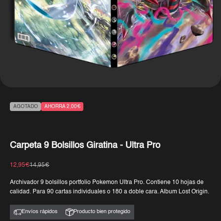
AGOTADO
AHORRA 2,00€
Carpeta 9 Bolsillos Giratina - Ultra Pro
Precio de oferta
Precio normal
12,95€
14,95€
Archivador 9 bolsillos portfolio Pokemon Ultra Pro. Contiene 10 hojas de
calidad. Para 90 cartas individuales o 180 a doble cara. Album Lost Origin.
Envíos rápidos
Producto bien protegido