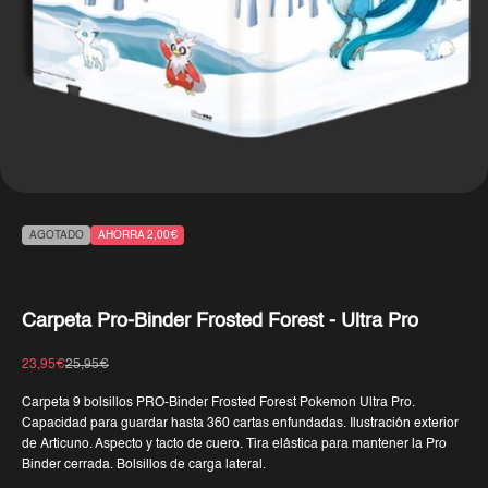
AGOTADO
AHORRA 2,00€
Carpeta Pro-Binder Frosted Forest - Ultra Pro
Precio de oferta
Precio normal
23,95€
25,95€
Carpeta 9 bolsillos PRO-Binder Frosted Forest Pokemon Ultra Pro.
Capacidad para guardar hasta 360 cartas enfundadas. Ilustración exterior
de Articuno. Aspecto y tacto de cuero. Tira elástica para mantener la Pro
Binder cerrada. Bolsillos de carga lateral.