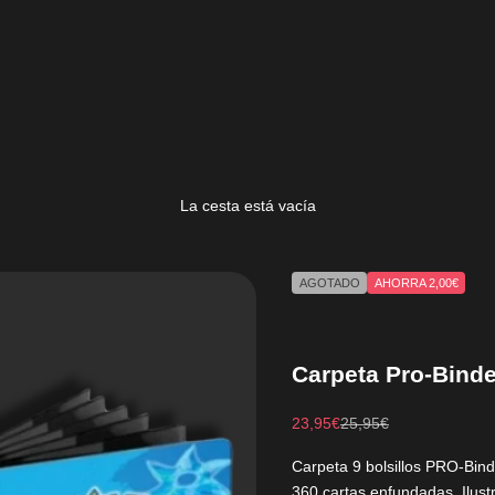
La cesta está vacía
AGOTADO
AHORRA 2,00€
Carpeta Pro-Binder
Precio de oferta
Precio normal
23,95€
25,95€
Carpeta 9 bolsillos PRO-Bin
360 cartas enfundadas. Ilustr