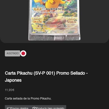
AGOTADO
Carta Pikachu (SV-P 001) Promo Sellado -
Japones
Precio de oferta
11,95€
Carta sellada de la Promo Pikachu.
Envíos rápidos
Producto bien protegido