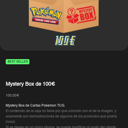
BEST SELLER
Mystery Box de 100€
Precio de oferta
100,00€
Mystery Box de Cartas Pokemon TCG.
El contenido de la caja no tiene por que coincidir con el de la imagen, y
solamente son demostraciones de algunos de los productos que podría
incluir.
Si se desea en un único idioma, se puede modificar al gusto del cliente.