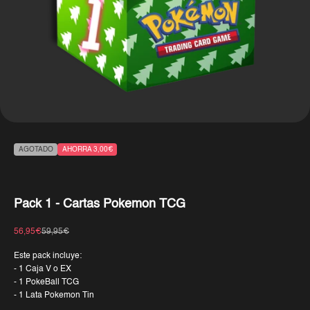
AGOTADO
AHORRA 3,00€
Pack 1 - Cartas Pokemon TCG
Precio de oferta
Precio normal
56,95€
59,95€
Este pack incluye:
- 1 Caja V o EX
- 1 PokeBall TCG
- 1 Lata Pokemon Tin