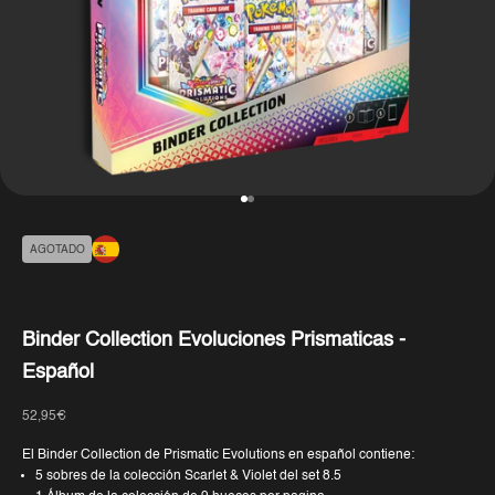
Ir al artículo 1
Ir al artículo 2
AGOTADO
Binder Collection Evoluciones Prismaticas -
Español
Precio de oferta
52,95€
El Binder Collection de Prismatic Evolutions en español contiene:
5 sobres de la colección Scarlet & Violet del set 8.5