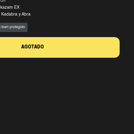
—151
lakazam EX
n Kadabra y Abra
 bien protegido
AGOTADO