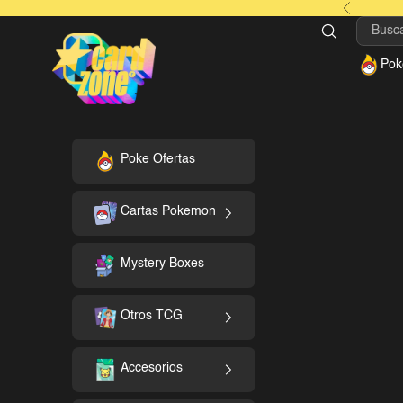
Ir al contenido
Anterior
CardZone
Pok
Poke Ofertas
Cartas Pokemon
Mystery Boxes
Otros TCG
Accesorios