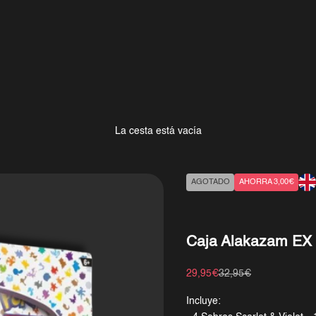
La cesta está vacía
AGOTADO
AHORRA 3,00€
Caja Alakazam EX -
Precio de oferta
Precio normal
29,95€
32,95€
Incluye: