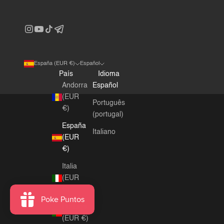
España (EUR €)
Español
País
Idioma
Andorra
Español
(EUR
Português
€)
(portugal)
España
Italiano
(EUR
€)
Italia
(EUR
€)
Portugal
(EUR €)