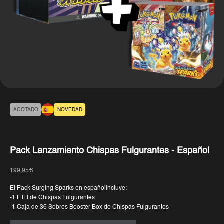
AGOTADO
NOVEDAD
Pack Lanzamiento Chispas Fulgurantes - Español
Precio de oferta
199,95€
El Pack Surging Sparks en españolincluye:
-1 ETB de Chispas Fulgurantes
-1 Caja de 36 Sobres Booster Box de Chispas Fulgurantes